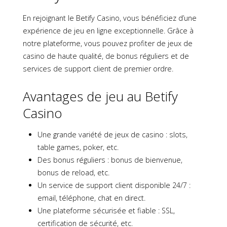
En rejoignant le Betify Casino, vous bénéficiez d’une
expérience de jeu en ligne exceptionnelle. Grâce à
notre plateforme, vous pouvez profiter de jeux de
casino de haute qualité, de bonus réguliers et de
services de support client de premier ordre.
Avantages de jeu au Betify
Casino
Une grande variété de jeux de casino : slots,
table games, poker, etc.
Des bonus réguliers : bonus de bienvenue,
bonus de reload, etc.
Un service de support client disponible 24/7 :
email, téléphone, chat en direct.
Une plateforme sécurisée et fiable : SSL,
certification de sécurité, etc.