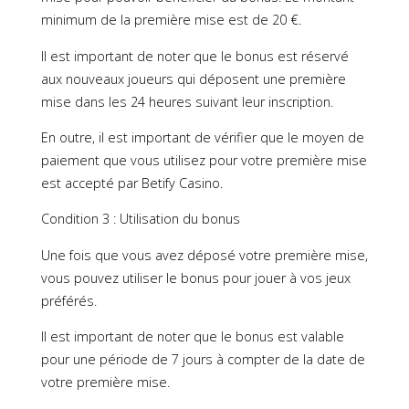
minimum de la première mise est de 20 €.
Il est important de noter que le bonus est réservé
aux nouveaux joueurs qui déposent une première
mise dans les 24 heures suivant leur inscription.
En outre, il est important de vérifier que le moyen de
paiement que vous utilisez pour votre première mise
est accepté par Betify Casino.
Condition 3 : Utilisation du bonus
Une fois que vous avez déposé votre première mise,
vous pouvez utiliser le bonus pour jouer à vos jeux
préférés.
Il est important de noter que le bonus est valable
pour une période de 7 jours à compter de la date de
votre première mise.