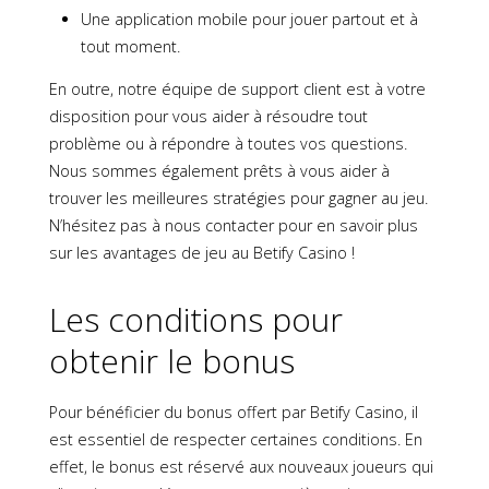
Une application mobile pour jouer partout et à
tout moment.
En outre, notre équipe de support client est à votre
disposition pour vous aider à résoudre tout
problème ou à répondre à toutes vos questions.
Nous sommes également prêts à vous aider à
trouver les meilleures stratégies pour gagner au jeu.
N’hésitez pas à nous contacter pour en savoir plus
sur les avantages de jeu au Betify Casino !
Les conditions pour
obtenir le bonus
Pour bénéficier du bonus offert par Betify Casino, il
est essentiel de respecter certaines conditions. En
effet, le bonus est réservé aux nouveaux joueurs qui