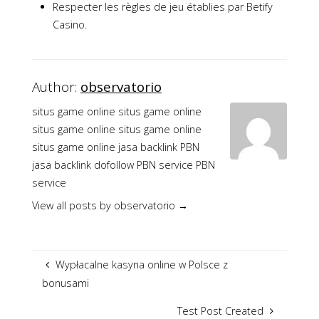
Respecter les règles de jeu établies par Betify
Casino.
Author:
observatorio
situs game online
situs game online
situs game online
situs game online
situs game online
jasa backlink PBN
jasa backlink dofollow
PBN service
PBN
service
View all posts by observatorio
→
Wypłacalne kasyna online w Polsce z
bonusami
Test Post Created