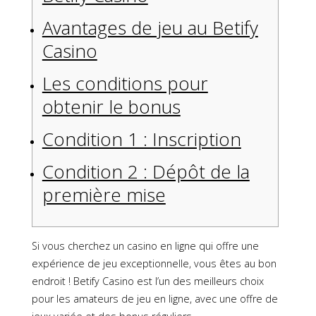
Avantages de jeu au Betify
Casino
Les conditions pour
obtenir le bonus
Condition 1 : Inscription
Condition 2 : Dépôt de la
première mise
Si vous cherchez un casino en ligne qui offre une
expérience de jeu exceptionnelle, vous êtes au bon
endroit ! Betify Casino est l’un des meilleurs choix
pour les amateurs de jeu en ligne, avec une offre de