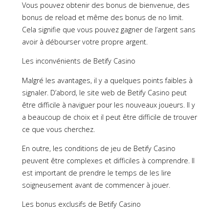
Vous pouvez obtenir des bonus de bienvenue, des
bonus de reload et même des bonus de no limit.
Cela signifie que vous pouvez gagner de l’argent sans
avoir à débourser votre propre argent.
Les inconvénients de Betify Casino
Malgré les avantages, il y a quelques points faibles à
signaler. D’abord, le site web de Betify Casino peut
être difficile à naviguer pour les nouveaux joueurs. Il y
a beaucoup de choix et il peut être difficile de trouver
ce que vous cherchez.
En outre, les conditions de jeu de Betify Casino
peuvent être complexes et difficiles à comprendre. Il
est important de prendre le temps de les lire
soigneusement avant de commencer à jouer.
Les bonus exclusifs de Betify Casino