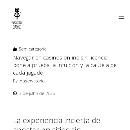
Skip
to
content
Sem categoria
Navegar en casinos online sin licencia
pone a prueba la intuición y la cautela de
cada jugador
By
observatorio
3 de julho de 2026
La experiencia incierta de
apostar en sitios sin