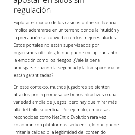
regulación
Explorar el mundo de los casinos online sin licencia
implica adentrarse en un terreno donde la intuición y
la precaución se convierten en los mejores aliados.
Estos portales no están supervisados por
organismos oficiales, lo que puede multiplicar tanto
la emoción como los riesgos. ¿Vale la pena
arriesgarse cuando la seguridad y la transparencia no
están garantizadas?
En este contexto, muchos jugadores se sienten
atraídos por la promesa de bonos atractivos o una
variedad amplia de juegos, pero hay que mirar más
allá del brillo superficial. Por ejemplo, empresas
reconocidas como NetEnt o Evolution rara vez
colaboran con plataformas sin licencia, lo que puede
limitar la calidad o la legitimidad del contenido