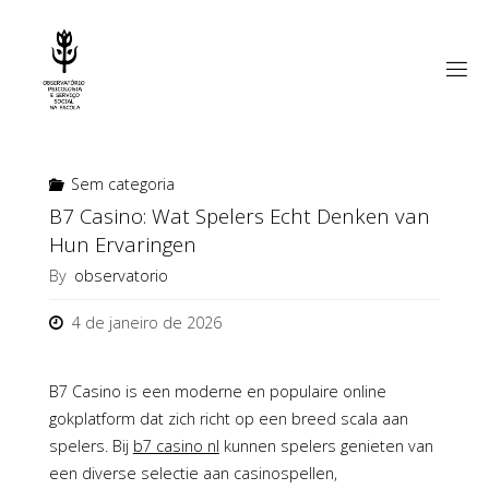
Skip
to
content
Sem categoria
B7 Casino: Wat Spelers Echt Denken van
Hun Ervaringen
By
observatorio
4 de janeiro de 2026
B7 Casino is een moderne en populaire online
gokplatform dat zich richt op een breed scala aan
spelers. Bij
b7 casino nl
kunnen spelers genieten van
een diverse selectie aan casinospellen,