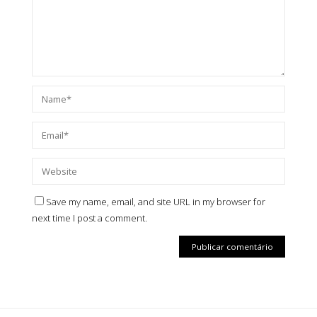
Save my name, email, and site URL in my browser for
next time I post a comment.