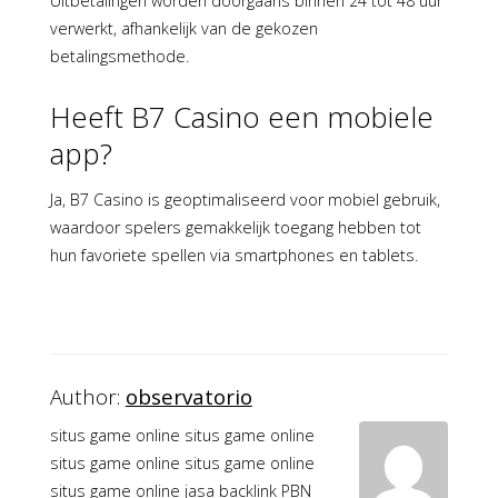
Uitbetalingen worden doorgaans binnen 24 tot 48 uur
verwerkt, afhankelijk van de gekozen
betalingsmethode.
Heeft B7 Casino een mobiele
app?
Ja, B7 Casino is geoptimaliseerd voor mobiel gebruik,
waardoor spelers gemakkelijk toegang hebben tot
hun favoriete spellen via smartphones en tablets.
Author:
observatorio
situs game online
situs game online
situs game online
situs game online
situs game online
jasa backlink PBN