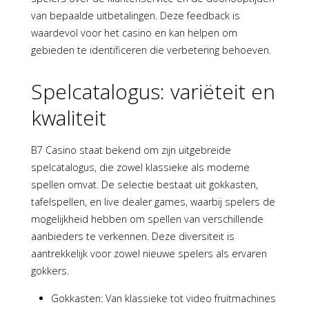
van bepaalde uitbetalingen. Deze feedback is
waardevol voor het casino en kan helpen om
gebieden te identificeren die verbetering behoeven.
Spelcatalogus: variëteit en
kwaliteit
B7 Casino staat bekend om zijn uitgebreide
spelcatalogus, die zowel klassieke als moderne
spellen omvat. De selectie bestaat uit gokkasten,
tafelspellen, en live dealer games, waarbij spelers de
mogelijkheid hebben om spellen van verschillende
aanbieders te verkennen. Deze diversiteit is
aantrekkelijk voor zowel nieuwe spelers als ervaren
gokkers.
Gokkasten: Van klassieke tot video fruitmachines