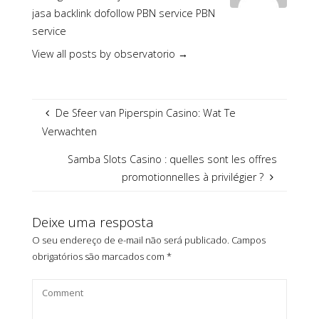
jasa backlink dofollow
PBN service
PBN
service
View all posts by observatorio
→
De Sfeer van Piperspin Casino: Wat Te
Verwachten
Samba Slots Casino : quelles sont les offres
promotionnelles à privilégier ?
Deixe uma resposta
O seu endereço de e-mail não será publicado.
Campos
obrigatórios são marcados com
*