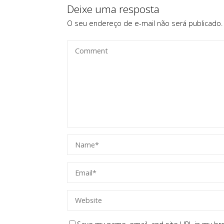
Deixe uma resposta
O seu endereço de e-mail não será publicado.