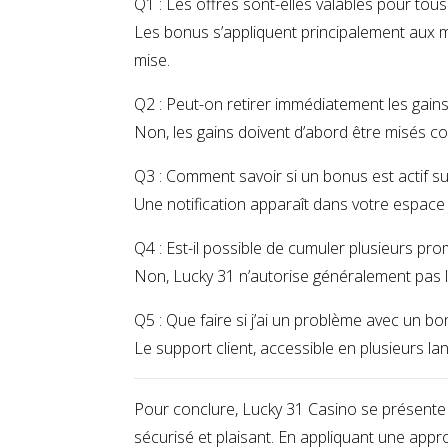
Q1 : Les offres sont-elles valables pour tous 
Les bonus s’appliquent principalement aux m
mise.
Q2 : Peut-on retirer immédiatement les gain
Non, les gains doivent d’abord être misés con
Q3 : Comment savoir si un bonus est actif 
Une notification apparaît dans votre espace 
Q4 : Est-il possible de cumuler plusieurs pro
Non, Lucky 31 n’autorise généralement pas le
Q5 : Que faire si j’ai un problème avec un bo
Le support client, accessible en plusieurs l
Pour conclure, Lucky 31 Casino se présente
sécurisé et plaisant. En appliquant une appr