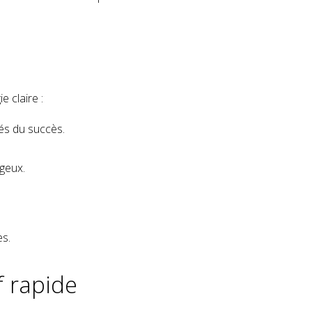
 claire :
lés du succès.
ageux.
es.
f rapide