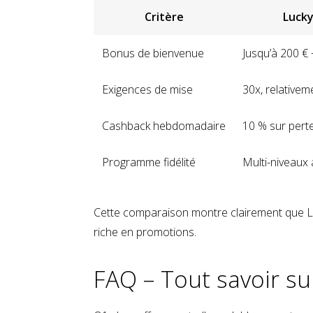
Critère
Lucky
Bonus de bienvenue
Jusqu’à 200 € 
Exigences de mise
30x, relativem
Cashback hebdomadaire
10 % sur pert
Programme fidélité
Multi-niveaux
Cette comparaison montre clairement que L
riche en promotions.
FAQ – Tout savoir su