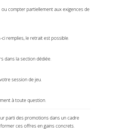
s ou compter partiellement aux exigences de
 remplies, le retrait est possible.
rs dans la section dédiée.
votre session de jeu.
ement à toute question.
eur parti des promotions dans un cadre
sformer ces offres en gains concrets.