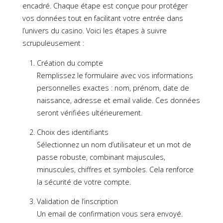
encadré. Chaque étape est conçue pour protéger
vos données tout en facilitant votre entrée dans
l’univers du casino. Voici les étapes à suivre
scrupuleusement :
Création du compte
Remplissez le formulaire avec vos informations
personnelles exactes : nom, prénom, date de
naissance, adresse et email valide. Ces données
seront vérifiées ultérieurement.
Choix des identifiants
Sélectionnez un nom d’utilisateur et un mot de
passe robuste, combinant majuscules,
minuscules, chiffres et symboles. Cela renforce
la sécurité de votre compte.
Validation de l’inscription
Un email de confirmation vous sera envoyé.