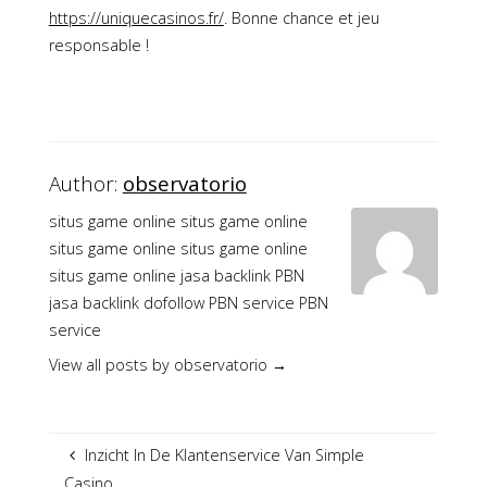
https://uniquecasinos.fr/
. Bonne chance et jeu
responsable !
Author:
observatorio
situs game online
situs game online
situs game online
situs game online
situs game online
jasa backlink PBN
jasa backlink dofollow
PBN service
PBN
service
View all posts by observatorio
→
Inzicht In De Klantenservice Van Simple
Casino