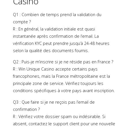
Casino
Q1 : Combien de temps prend la validation du
compte ?
R : En général, la validation initiale est quasi
instantanée après confirmation de l’email. La
vérification KYC peut prendre jusqu’à 24-48 heures
selon la qualité des documents fournis.
Q2 : Puis-je m’inscrire si je ne réside pas en France ?
R : Win Unique Casino accepte certains pays
francophones, mais la France métropolitaine est la
principale zone de service. Vérifiez toujours les
conditions spécifiques à votre pays avant inscription.
Q3 : Que faire si je ne reçois pas l’email de
confirmation ?
R : Vérifiez votre dossier spam ou indésirable. Si
absent, contactez le support client pour une nouvelle