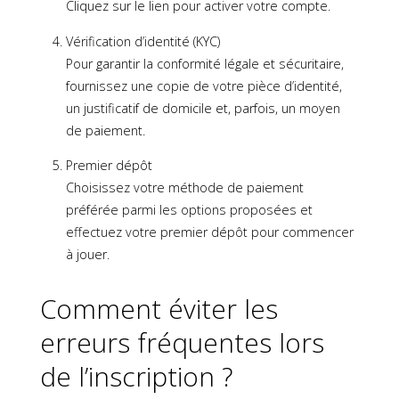
Cliquez sur le lien pour activer votre compte.
Vérification d’identité (KYC)
Pour garantir la conformité légale et sécuritaire,
fournissez une copie de votre pièce d’identité,
un justificatif de domicile et, parfois, un moyen
de paiement.
Premier dépôt
Choisissez votre méthode de paiement
préférée parmi les options proposées et
effectuez votre premier dépôt pour commencer
à jouer.
Comment éviter les
erreurs fréquentes lors
de l’inscription ?