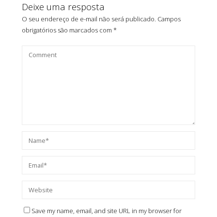
Deixe uma resposta
O seu endereço de e-mail não será publicado.
Campos
obrigatórios são marcados com
*
Save my name, email, and site URL in my browser for