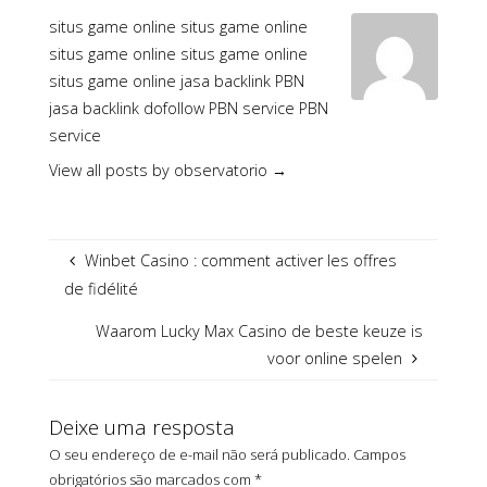
situs game online
situs game online
situs game online
situs game online
situs game online
jasa backlink PBN
jasa backlink dofollow
PBN service
PBN
service
View all posts by observatorio
→
Winbet Casino : comment activer les offres
de fidélité
Waarom Lucky Max Casino de beste keuze is
voor online spelen
Deixe uma resposta
O seu endereço de e-mail não será publicado.
Campos
obrigatórios são marcados com
*