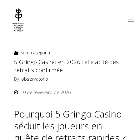
Skip
to
content
Sem categoria
5 Gringo Casino en 2026 : efficacité des
retraits confirmée
By
observatorio
10 de fevereiro de 2026
Pourquoi 5 Gringo Casino
séduit les joueurs en
quête de retraits rapides ?