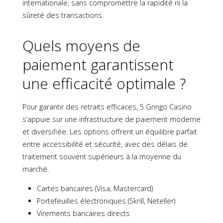
internationale, sans compromettre la rapidité ni la
sûreté des transactions.
Quels moyens de
paiement garantissent
une efficacité optimale ?
Pour garantir des retraits efficaces, 5 Gringo Casino
s’appuie sur une infrastructure de paiement moderne
et diversifiée. Les options offrent un équilibre parfait
entre accessibilité et sécurité, avec des délais de
traitement souvent supérieurs à la moyenne du
marché.
Cartes bancaires (Visa, Mastercard)
Portefeuilles électroniques (Skrill, Neteller)
Virements bancaires directs