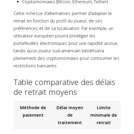
Cryptomonnaies (Bitcoin, Ethereum, Tether)
Cette richesse d’alternatives permet d’adapter le
retrait en fonction du profil du joueur, de ses
préférences et de sa localisation. Par exemple, un
utilisateur européen pourra privilégier les
portefeuilles électroniques pour une rapidité accrue,
tandis qu’un joueur sud-américain bénéficiera
pleinement des cryptomonnaies pour contourner les
restrictions bancaires.
Table comparative des délais
de retrait moyens
Méthode de
Délai moyen
Limite
paiement
de
minimale de
traitement
retrait