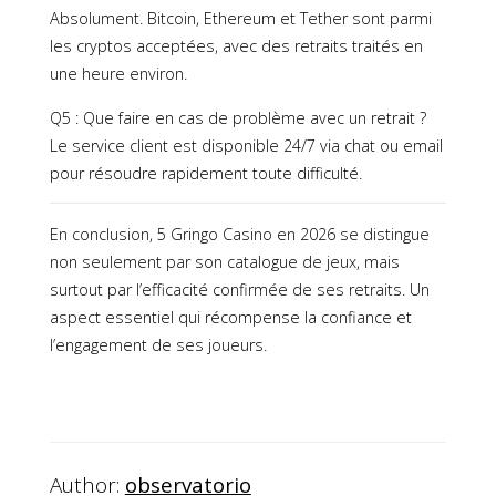
Absolument. Bitcoin, Ethereum et Tether sont parmi
les cryptos acceptées, avec des retraits traités en
une heure environ.
Q5 : Que faire en cas de problème avec un retrait ?
Le service client est disponible 24/7 via chat ou email
pour résoudre rapidement toute difficulté.
En conclusion, 5 Gringo Casino en 2026 se distingue
non seulement par son catalogue de jeux, mais
surtout par l’efficacité confirmée de ses retraits. Un
aspect essentiel qui récompense la confiance et
l’engagement de ses joueurs.
Author:
observatorio