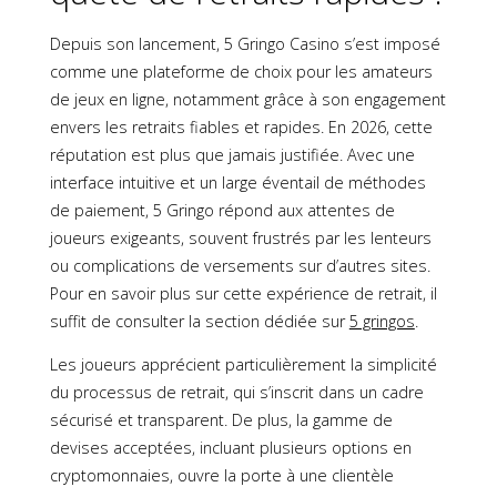
Depuis son lancement, 5 Gringo Casino s’est imposé
comme une plateforme de choix pour les amateurs
de jeux en ligne, notamment grâce à son engagement
envers les retraits fiables et rapides. En 2026, cette
réputation est plus que jamais justifiée. Avec une
interface intuitive et un large éventail de méthodes
de paiement, 5 Gringo répond aux attentes de
joueurs exigeants, souvent frustrés par les lenteurs
ou complications de versements sur d’autres sites.
Pour en savoir plus sur cette expérience de retrait, il
suffit de consulter la section dédiée sur
5 gringos
.
Les joueurs apprécient particulièrement la simplicité
du processus de retrait, qui s’inscrit dans un cadre
sécurisé et transparent. De plus, la gamme de
devises acceptées, incluant plusieurs options en
cryptomonnaies, ouvre la porte à une clientèle