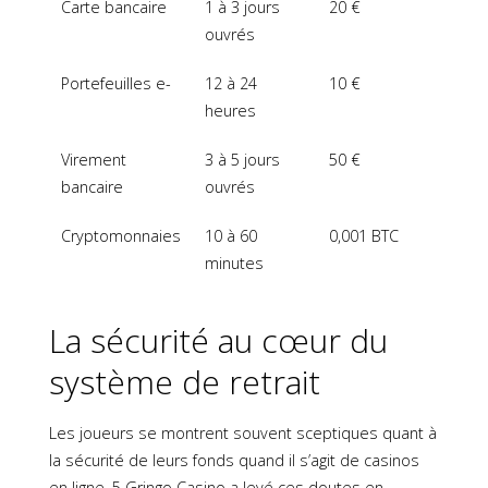
Carte bancaire
1 à 3 jours
20 €
ouvrés
Portefeuilles e-
12 à 24
10 €
heures
Virement
3 à 5 jours
50 €
bancaire
ouvrés
Cryptomonnaies
10 à 60
0,001 BTC
minutes
La sécurité au cœur du
système de retrait
Les joueurs se montrent souvent sceptiques quant à
la sécurité de leurs fonds quand il s’agit de casinos
en ligne. 5 Gringo Casino a levé ces doutes en