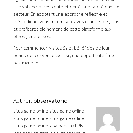
allie volume, accessibilité et clarté, une rareté dans le
secteur. En adoptant une approche réfléchie et
méthodique, vous maximiserez vos chances de gains
et profiterez pleinement de cette plateforme aux
offres généreuses.
Pour commencer, visitez
Sg
et bénéficiez de leur
bonus de bienvenue exclusif, une opportunité à ne
pas manquer.
Author:
observatorio
situs game online
situs game online
situs game online
situs game online
situs game online
jasa backlink PBN