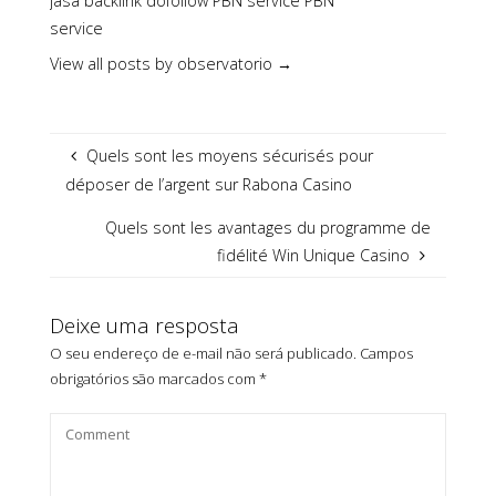
jasa backlink dofollow
PBN service
PBN
service
View all posts by observatorio
→
Quels sont les moyens sécurisés pour
déposer de l’argent sur Rabona Casino
Quels sont les avantages du programme de
fidélité Win Unique Casino
Deixe uma resposta
O seu endereço de e-mail não será publicado.
Campos
obrigatórios são marcados com
*