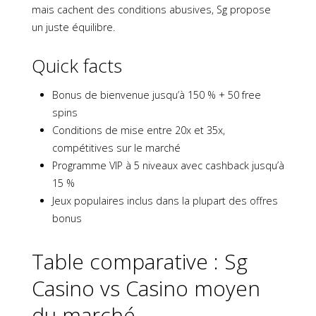
mais cachent des conditions abusives, Sg propose
un juste équilibre.
Quick facts
Bonus de bienvenue jusqu’à 150 % + 50 free
spins
Conditions de mise entre 20x et 35x,
compétitives sur le marché
Programme VIP à 5 niveaux avec cashback jusqu’à
15 %
Jeux populaires inclus dans la plupart des offres
bonus
Table comparative : Sg
Casino vs Casino moyen
du marché